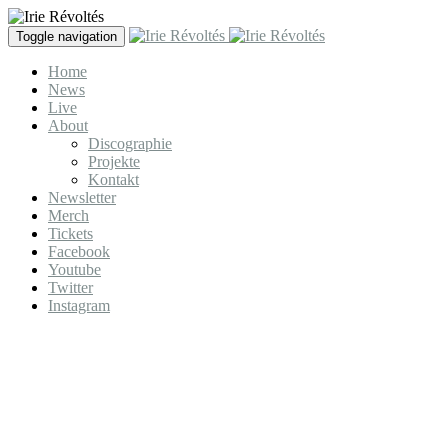
Direkt zum Inhalt
Toggle navigation
Home
News
Live
About
Discographie
Projekte
Kontakt
Newsletter
Merch
Tickets
Facebook
Youtube
Twitter
Instagram
Irie Révoltés