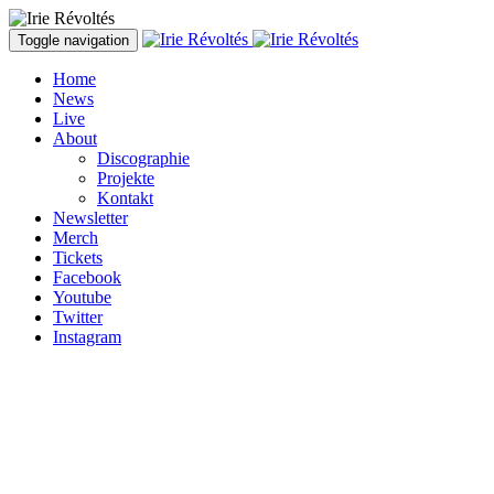
Direkt zum Inhalt
Toggle navigation
Home
News
Live
About
Discographie
Projekte
Kontakt
Newsletter
Merch
Tickets
Facebook
Youtube
Twitter
Instagram
Irie Révoltés