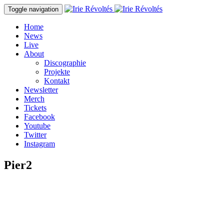
Direkt zum Inhalt
Toggle navigation
Home
News
Live
About
Discographie
Projekte
Kontakt
Newsletter
Merch
Tickets
Facebook
Youtube
Twitter
Instagram
Pier2