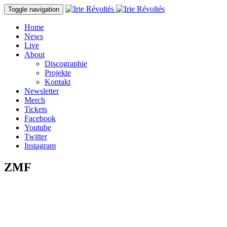
Direkt zum Inhalt
Toggle navigation
Home
News
Live
About
Discographie
Projekte
Kontakt
Newsletter
Merch
Tickets
Facebook
Youtube
Twitter
Instagram
ZMF