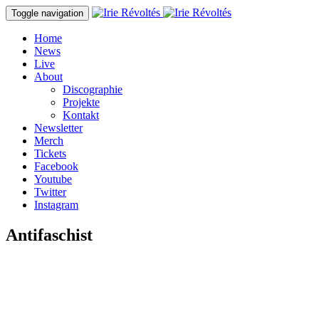
Direkt zum Inhalt
Toggle navigation
Home
News
Live
About
Discographie
Projekte
Kontakt
Newsletter
Merch
Tickets
Facebook
Youtube
Twitter
Instagram
Antifaschist