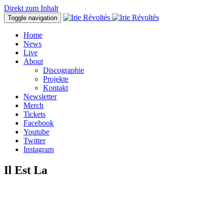
Direkt zum Inhalt
Toggle navigation
Home
News
Live
About
Discographie
Projekte
Kontakt
Newsletter
Merch
Tickets
Facebook
Youtube
Twitter
Instagram
Il Est La