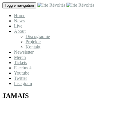
Direkt zum Inhalt
Toggle navigation
Home
News
Live
About
Discographie
Projekte
Kontakt
Newsletter
Merch
Tickets
Facebook
Youtube
Twitter
Instagram
JAMAIS