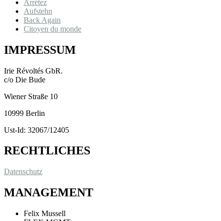
Arrêtez
Aufstehn
Back Again
Citoyen du monde
IMPRESSUM
Irie Révoltés GbR.
c/o Die Bude
Wiener Straße 10
10999 Berlin
Ust-Id: 32067/12405
RECHTLICHES
Datenschutz
MANAGEMENT
Felix Mussell